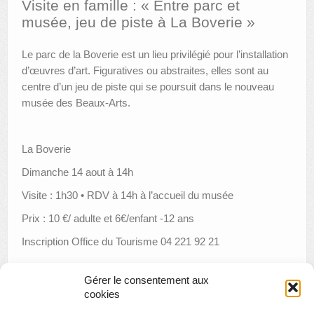
Visite en famille : « Entre parc et
musée, jeu de piste à La Boverie »
AUTRES LIEUX
Le parc de la Boverie est un lieu privilégié pour l’installation
ANIMATIONS DES MUSÉES
d’œuvres d’art. Figuratives ou abstraites, elles sont au
PUBLICATIONS
centre d’un jeu de piste qui se poursuit dans le nouveau
musée des Beaux-Arts.
LES APPELS À PROJETS
LE PORTAIL DES COLLECTIONS
La Boverie
Dimanche 14 aout à 14h
Visite : 1h30 • RDV à 14h à l’accueil du musée
Prix : 10 €/ adulte et 6€/enfant -12 ans
Inscription Office du Tourisme 04 221 92 21
Gérer le consentement aux
cookies
«
Créamusée : panorama