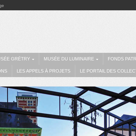
ège
SÉE GRÉTRY
MUSÉE DU LUMINAIRE
FONDS PAT
ONS
LES APPELS À PROJETS
LE PORTAIL DES COLLEC