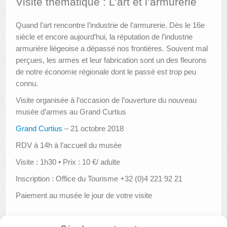
Visite thématique : L’art et l’armurerie
AUTRES LIEUX
Quand l’art rencontre l’industrie de l’armurerie. Dès le 16e
siècle et encore aujourd’hui, la réputation de l’industrie
ANIMATIONS DES MUSÉES
armurière liégeoise a dépassé nos frontières. Souvent mal
PUBLICATIONS
perçues, les armes et leur fabrication sont un des fleurons
de notre économie régionale dont le passé est trop peu
LES APPELS À PROJETS
connu.
Visite organisée à l’occasion de l’ouverture du nouveau
LE PORTAIL DES COLLECTIONS
musée d’armes au Grand Curtius
Grand Curtius
– 21 octobre 2018
RDV à 14h à l’accueil du musée
Visite : 1h30 • Prix : 10 €/ adulte
Inscription : Office du Tourisme +32 (0)4 221 92 21
Paiement au musée le jour de votre visite