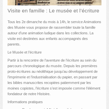
AUTRES LIEUX
Visite en famille : Le musée et l’écriture
ANIMATIONS DES MUSÉES
Tous les 2e dimanche du mois à 14h, le service Animations
des Musée vous propose de rassembler toute la famille
PUBLICATIONS
autour d’une animation ludique dans les collections. La
LES APPELS À PROJETS
visite est destinées aux enfants accompagnés des
parents.
LE PORTAIL DES COLLECTIONS
Le Musée et l’écriture
Partir à la rencontre de l’aventure de l’écriture au sein du
parcours chronologique du musée. Depuis les premières
proto-écritures au néolithique jusqu’au développement de
l’imprimerie et l’industrialisation du papier, en passant par
les bibles manuscrites recopiées patiemment par les
moines copistes, l’écriture s’est imposée comme l’élément
fondateur de notre Histoire.
Informations pratiques