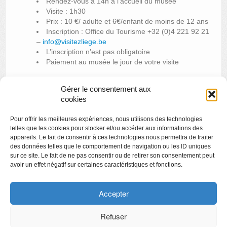
Rendez-vous à 14h à l’accueil du musée
Visite : 1h30
Prix : 10 €/ adulte et 6€/enfant de moins de 12 ans
Inscription : Office du Tourisme +32 (0)4 221 92 21
–
info@visitezliege.be
L’inscription n’est pas obligatoire
Paiement au musée le jour de votre visite
Gérer le consentement aux
cookies
«
Apéro littéraire | Michaël Lambert et Fabrice Schumans
Pour offrir les meilleures expériences, nous utilisons des technologies
Cinémusée : ‘Les mains libres’ de Jérôme Laffont
»
telles que les cookies pour stocker et/ou accéder aux informations des
appareils. Le fait de consentir à ces technologies nous permettra de traiter
des données telles que le comportement de navigation ou les ID uniques
sur ce site. Le fait de ne pas consentir ou de retirer son consentement peut
avoir un effet négatif sur certaines caractéristiques et fonctions.
Copyright
Politique de confidentialité
Accepter
Chartes des engagements des opérateurs culturels
Refuser