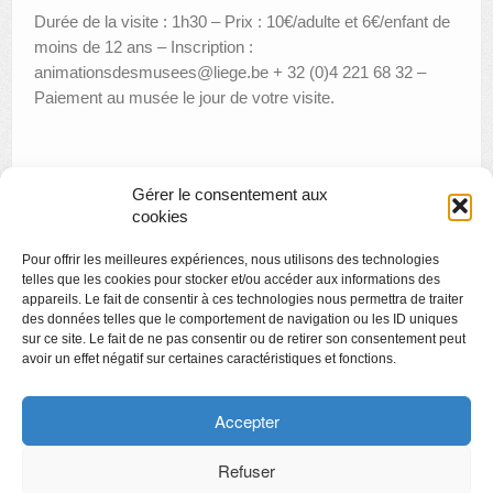
Durée de la visite : 1h30 – Prix : 10€/adulte et 6€/enfant de
moins de 12 ans – Inscription :
animationsdesmusees@liege.be + 32 (0)4 221 68 32 –
Paiement au musée le jour de votre visite.
Gérer le consentement aux
«
Visite de la rétrospective Mady Andrien, avec Mady
cookies
Andrien
Pour offrir les meilleures expériences, nous utilisons des technologies
Visite thématique : « L’art et les grands courants »
»
telles que les cookies pour stocker et/ou accéder aux informations des
appareils. Le fait de consentir à ces technologies nous permettra de traiter
des données telles que le comportement de navigation ou les ID uniques
sur ce site. Le fait de ne pas consentir ou de retirer son consentement peut
avoir un effet négatif sur certaines caractéristiques et fonctions.
Copyright
Politique de confidentialité
Accepter
Chartes des engagements des opérateurs culturels
Refuser