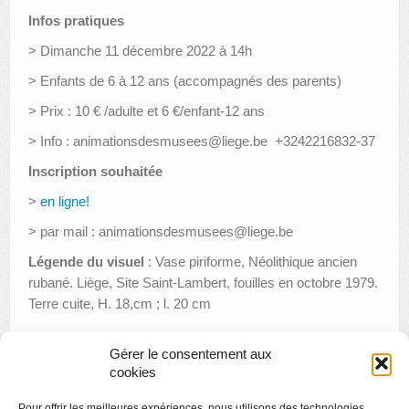
Infos pratiques
> Dimanche 11 décembre 2022 à 14h
> Enfants de 6 à 12 ans (accompagnés des parents)
> Prix : 10 € /adulte et 6 €/enfant-12 ans
> Info : animationsdesmusees@liege.be +3242216832-37
Inscription souhaitée
>
en ligne!
> par mail : animationsdesmusees@liege.be
Légende du visuel
:
Vase piriforme, Néolithique ancien
rubané. Liège, Site Saint-Lambert, fouilles en octobre 1979.
Terre cuite, H. 18,cm ; l. 20 cm
Gérer le consentement aux
cookies
«
Cinémusée « Le Cubisme » de Daniel Lander
Pour offrir les meilleures expériences, nous utilisons des technologies