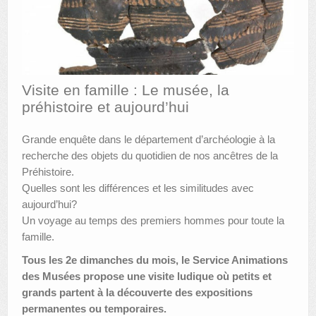
AUTRES LIEUX
ANIMATIONS DES MUSÉES
PUBLICATIONS
Visite en famille : Le musée, la
préhistoire et aujourd’hui
LES APPELS À PROJETS
LE PORTAIL DES COLLECTIONS
Grande enquête dans le département d’archéologie à la
recherche des objets du quotidien de nos ancêtres de la
Préhistoire.
Quelles sont les différences et les similitudes avec
aujourd’hui?
Un voyage au temps des premiers hommes pour toute la
famille.
Tous les 2e dimanches du mois, le Service Animations
des Musées propose une visite ludique où petits et
grands partent à la découverte des expositions
permanentes ou temporaires.