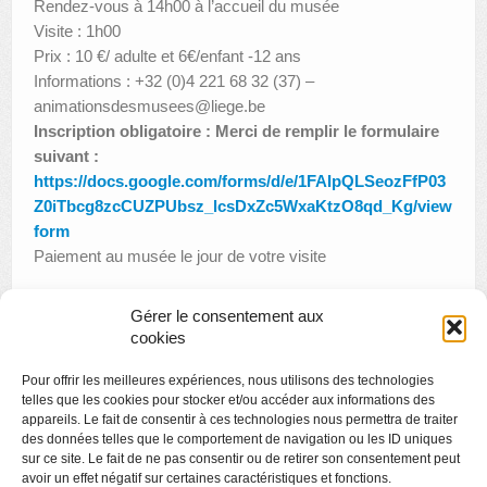
Rendez-vous à 14h00 à l’accueil du musée
Visite : 1h00
Prix : 10 €/ adulte et 6€/enfant -12 ans
Informations : +32 (0)4 221 68 32 (37) –
animationsdesmusees@liege.be
Inscription obligatoire : Merci de remplir le formulaire
suivant :
https://docs.google.com/forms/d/e/1FAIpQLSeozFfP03
Z0iTbcg8zcCUZPUbsz_lcsDxZc5WxaKtzO8qd_Kg/view
form
Paiement au musée le jour de votre visite
Gérer le consentement aux
cookies
«
Visite thématique : La Vierge dans tous ses états
Pour offrir les meilleures expériences, nous utilisons des technologies
Cinémusée : Ron Mueck
»
telles que les cookies pour stocker et/ou accéder aux informations des
appareils. Le fait de consentir à ces technologies nous permettra de traiter
des données telles que le comportement de navigation ou les ID uniques
sur ce site. Le fait de ne pas consentir ou de retirer son consentement peut
avoir un effet négatif sur certaines caractéristiques et fonctions.
Copyright