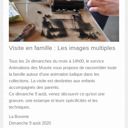
AUTRES LIEUX
ANIMATIONS DES MUSÉES
PUBLICATIONS
LES APPELS À PROJETS
Visite en famille : Les images multiples
LE PORTAIL DES COLLECTIONS
Tous les 2e dimanches du mois à 14h00, le service
Animations des Musée vous propose de rassembler toute
la famille autour d’une animation ludique dans les
collections. La visite est destinées aux enfants
accompagnés des parents.
Ce dimanche 9 août, venez découvrir ce qu’est une
gravure, une estampe et leurs spécificités et les
techniques.
La Boverie
Dimanche 9 août 2020