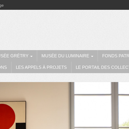
ège
SÉE GRÉTRY
MUSÉE DU LUMINAIRE
FONDS PAT
ONS
LES APPELS À PROJETS
LE PORTAIL DES COLLEC