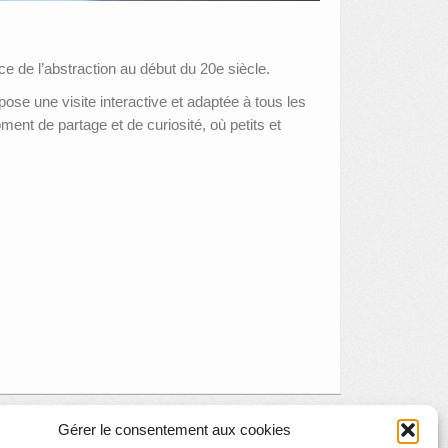
e de l’abstraction au début du 20e siècle.
se une visite interactive et adaptée à tous les
ent de partage et de curiosité, où petits et
Gérer le consentement aux cookies
caster quadricanons, armes de la dernière chance,