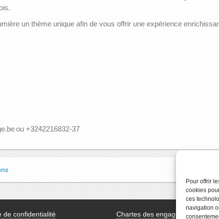
ois.
re un thème unique afin de vous offrir une expérience enrichissante q
ege.be ou +3242216832-37
ons
Pour offrir 
cookies pour
ces technolo
navigation ou
e de confidentialité
Chartes des engagements des
consentement