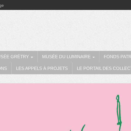
ège
SÉE GRÉTRY
MUSÉE DU LUMINAIRE
FONDS PAT
ONS
LES APPELS À PROJETS
LE PORTAIL DES COLLEC