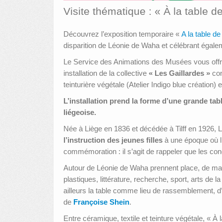
Visite thématique : « À la table d
Découvrez l’exposition temporaire «
A la table de
disparition de Léonie de Waha et célébrant égale
Le Service des Animations des Musées vous offre 
installation de la collective
« Les Gaillardes »
con
teinturière végétale (Atelier Indigo blue création) 
L’installation prend la forme d’une grande ta
liégeoise.
Née à Liège en 1836 et décédée à Tilff en 192
l’instruction des jeunes filles
à une époque où l’
commémoration : il s’agit de rappeler que les con
Autour de Léonie de Waha prennent place, de m
plastiques, littérature, recherche, sport, arts de 
ailleurs la table comme lieu de rassemblement, d’
de
Françoise Shein
.
Entre céramique, textile et teinture végétale, « À 