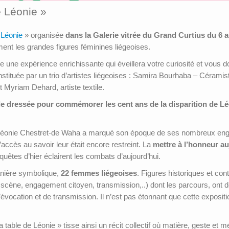
e Léonie »
 Léonie
» organisée
dans la Galerie vitrée du Grand Curtius du 6 
ment les grandes figures féminines liégeoises.
une expérience enrichissante qui éveillera votre curiosité et vous d
stituée par un trio d’artistes liégeoises : Samira Bourhaba – Céramis
et Myriam Dehard, artiste textile.
ble dressée pour commémorer les cent ans de la disparition de Lé
6, Léonie Chestret-de Waha a marqué son époque de ses nombreux en
accès au savoir leur était encore restreint. La
mettre à l’honneur au
quêtes d’hier éclairent les combats d’aujourd’hui.
anière symbolique,
22 femmes liégeoises
. Figures historiques et co
la scène, engagement citoyen, transmission,..) dont les parcours, ont dé
évocation et de transmission. Il n’est pas étonnant que cette exposit
la table de Léonie » tisse ainsi un récit collectif où matière, geste et