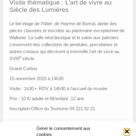
Visite thématique : L’art de vivre au
Siècle des Lumières
AUTRES LIEUX
Le bel étage de l’hôtel de Hayme de Bomal, abrite des
ANIMATIONS DES MUSÉES
pièces classées et inscrites au patrimoine exceptionnel de
PUBLICATIONS
Wallonie. La salle néoclassique et le salon aux palmiers
conservent des collections de pendules, porcelaines et
LES APPELS À PROJETS
autres cristaux qui décrivent à merveille l’art de vivre au
e
XVIII
siècle.
LE PORTAIL DES COLLECTIONS
Grand Curtius
15 novembre 2015 à 14h30
Visite : 1h30 • RDV à 14h30 à l’accueil du musée
Prix : 10 €/ adulte et 6€/enfant -12 ans
Inscription Office du Tourisme 04 221 92 21
Gérer le consentement aux
«
Musica Musée
cookies