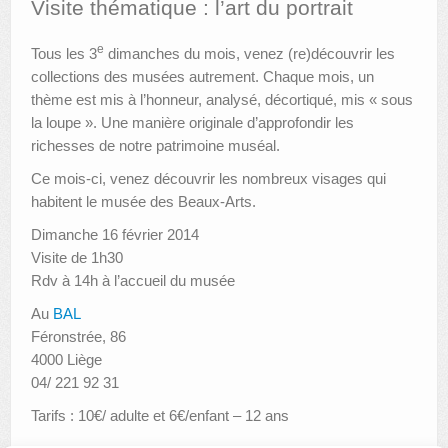
Visite thématique : l’art du portrait
AUTRES LIEUX
e
Tous les 3
dimanches du mois, venez (re)découvrir les
collections des musées autrement. Chaque mois, un
ANIMATIONS DES MUSÉES
thème est mis à l’honneur, analysé, décortiqué, mis « sous
PUBLICATIONS
la loupe ». Une manière originale d’approfondir les
richesses de notre patrimoine muséal.
LES APPELS À PROJETS
Ce mois-ci, venez découvrir les nombreux visages qui
LE PORTAIL DES COLLECTIONS
habitent le musée des Beaux-Arts.
Dimanche 16 février 2014
Visite de 1h30
Rdv à 14h à l’accueil du musée
Au
BAL
Féronstrée, 86
4000 Liège
04/ 221 92 31
Tarifs : 10€/ adulte et 6€/enfant – 12 ans