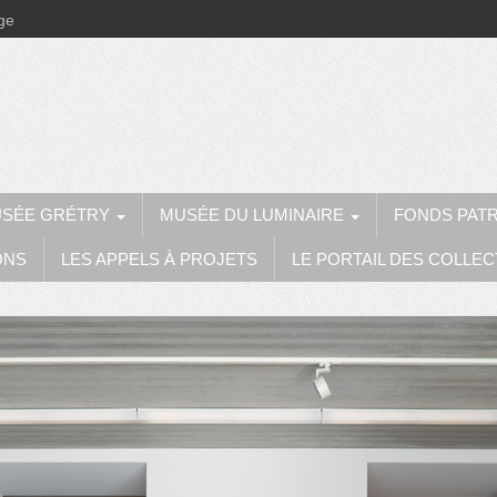
ège
SÉE GRÉTRY
MUSÉE DU LUMINAIRE
FONDS PAT
ONS
LES APPELS À PROJETS
LE PORTAIL DES COLLEC