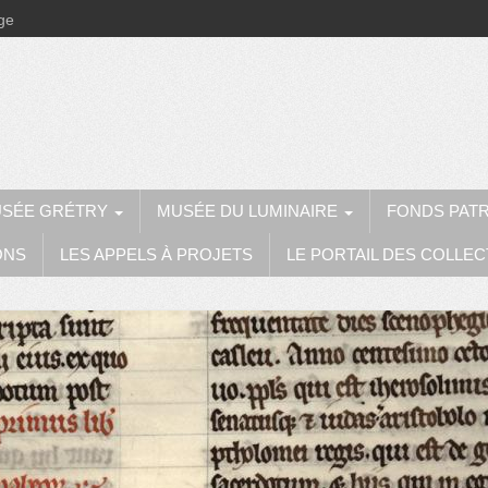
ège
SÉE GRÉTRY
MUSÉE DU LUMINAIRE
FONDS PAT
ONS
LES APPELS À PROJETS
LE PORTAIL DES COLLEC