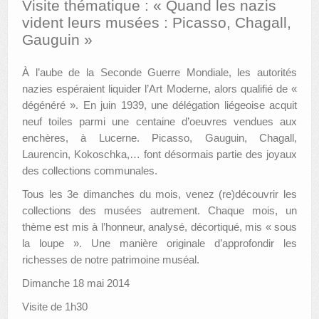
Visite thématique : « Quand les nazis
vident leurs musées : Picasso, Chagall,
AUTRES LIEUX
Gauguin »
ANIMATIONS DES MUSÉES
À l’aube de la Seconde Guerre Mondiale, les autorités
PUBLICATIONS
nazies espéraient liquider l’Art Moderne, alors qualifié de «
dégénéré ». En juin 1939, une délégation liégeoise acquit
LES APPELS À PROJETS
neuf toiles parmi une centaine d’oeuvres vendues aux
enchères, à Lucerne. Picasso, Gauguin, Chagall,
LE PORTAIL DES COLLECTIONS
Laurencin, Kokoschka,… font désormais partie des joyaux
des collections communales.
Tous les 3e dimanches du mois, venez (re)découvrir les
collections des musées autrement. Chaque mois, un
thème est mis à l’honneur, analysé, décortiqué, mis « sous
la loupe ». Une manière originale d’approfondir les
richesses de notre patrimoine muséal.
Dimanche 18 mai 2014
Visite de 1h30