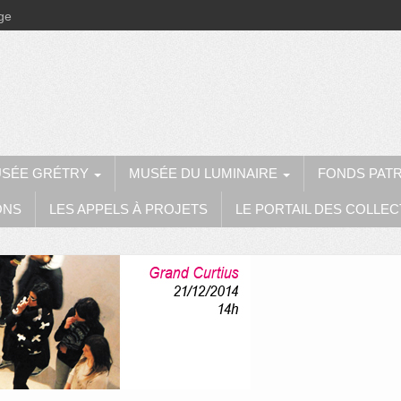
ège
SÉE GRÉTRY
MUSÉE DU LUMINAIRE
FONDS PAT
ONS
LES APPELS À PROJETS
LE PORTAIL DES COLLEC