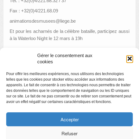
Tél. : +32(0)4/221.68.32 / 37
Fax : +32(0)4/221.68.09
animationsdesmusees@liege.be
Et pour les acharnés de la célèbre bataille, participez aussi
à la Waterloo Night le 12 mars à 19h
Gérer le consentement aux
cookies
«
Waterloo night : jeudi 12 mars à 19h
Pour offrir les meilleures expériences, nous utilisons des technologies
Visite en famille : Jeu de l’oie géant
»
telles que les cookies pour stocker et/ou accéder aux informations des
appareils. Le fait de consentir à ces technologies nous permettra de traiter
des données telles que le comportement de navigation ou les ID uniques
sur ce site. Le fait de ne pas consentir ou de retirer son consentement peut
avoir un effet négatif sur certaines caractéristiques et fonctions.
Copyright
Politique de confidentialité
Accepter
Chartes des engagements des opérateurs culturels
Refuser