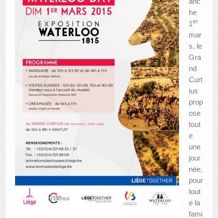
anc
he
AUTRES LIEUX
er
1
mar
ANIMATIONS DES MUSÉES
s, le
PUBLICATIONS
Gra
nd
LES APPELS À PROJETS
Curt
ius
LE PORTAIL DES COLLECTIONS
prop
ose
tout
e
une
jour
née,
pour
tout
e la
fami