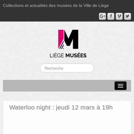
Collections et actualités des musées de la Ville de Liège
LA BOVERIE
GRAND CURTIUS
Waterloo night : jeudi 12 mars à 19h
MUSÉE GRÉTRY
MUSÉE DU LUMINAIRE
FONDS PATRIMONIAUX