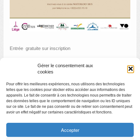
Entrée gratuite sur inscription
Gérer le consentement aux
cookies
«
film : YO DECIDO – EL TREN DE LA LIBERTAD
Pour offrir les meilleures expériences, nous utilisons des technologies
Waterloo Day : dimanche 1er mars 2015
»
telles que les cookies pour stocker et/ou accéder aux informations des
appareils. Le fait de consentir à ces technologies nous permettra de traiter
des données telles que le comportement de navigation ou les ID uniques
sur ce site. Le fait de ne pas consentir ou de retirer son consentement peut
avoir un effet négatif sur certaines caractéristiques et fonctions.
Copyright
Politique de confidentialité
Accepter
Chartes des engagements des opérateurs culturels