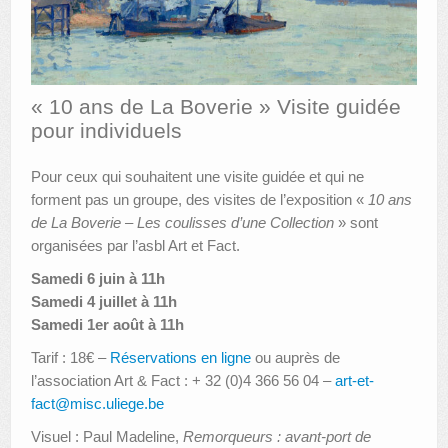
AUTRES LIEUX
ANIMATIONS DES MUSÉES
« 10 ans de La Boverie » Visite guidée
PUBLICATIONS
pour individuels
LES APPELS À PROJETS
Pour ceux qui souhaitent une visite guidée et qui ne
LE PORTAIL DES COLLECTIONS
forment pas un groupe, des visites de l’exposition «
10 ans
de La Boverie – Les coulisses d’une Collection
» sont
organisées par l’asbl Art et Fact.
Samedi 6 juin à 11h
Samedi 4 juillet à 11h
Samedi 1er août à 11h
Tarif : 18€ –
Réservations en ligne
ou auprès de
l’association Art & Fact : + 32 (0)4 366 56 04 –
art-et-
fact@misc.uliege.be
Visuel : Paul Madeline,
Remorqueurs : avant-port de