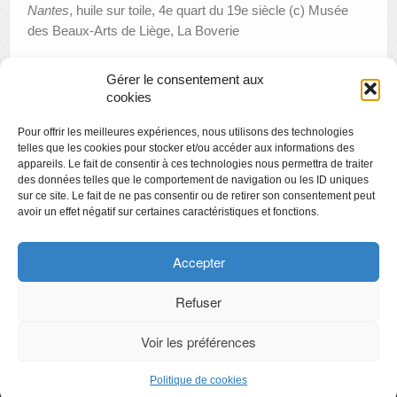
Nantes
, huile sur toile, 4e quart du 19e siècle (c) Musée
des Beaux-Arts de Liège, La Boverie
Gérer le consentement aux
cookies
«
Les vitraux Liégeois de style Art nouveau
Pour offrir les meilleures expériences, nous utilisons des technologies
Happy Sunday : 1+1 entrée gratuite
»
telles que les cookies pour stocker et/ou accéder aux informations des
appareils. Le fait de consentir à ces technologies nous permettra de traiter
des données telles que le comportement de navigation ou les ID uniques
sur ce site. Le fait de ne pas consentir ou de retirer son consentement peut
avoir un effet négatif sur certaines caractéristiques et fonctions.
Copyright
Politique de confidentialité
Accepter
Chartes des engagements des opérateurs culturels
Refuser
Voir les préférences
CyberChimps ©2026
Politique de cookies