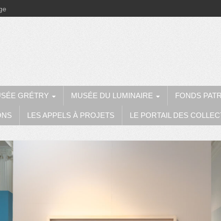
ège
SÉE GRÉTRY
MUSÉE DU LUMINAIRE
FONDS PAT
ONS
LES APPELS À PROJETS
LE PORTAIL DES COLLEC