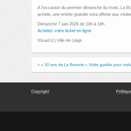
A l’occasion du premier dimanche du mois, La Bov
acheté, une entrée gratuite sera offerte aux visite
Dimanche 7 juin 2026 de 10h à 18h
Achetez votre ticket en ligne
Visuel (c) Ville de Liège
«
« 10 ans de La Boverie » Visite guidée pour indi
Copyright
Politiqu