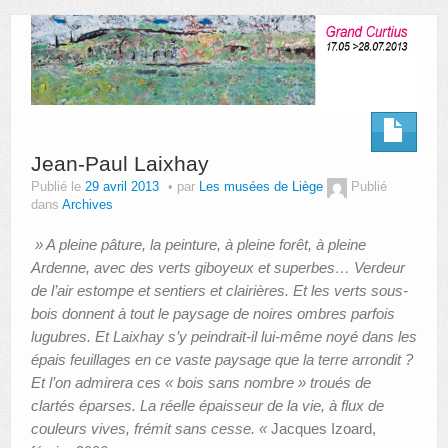
AUTRES LIEUX
ANIMATIONS DES MUSÉES
PUBLICATIONS
LES APPELS À PROJETS
Jean-Paul Laixhay
Publié le
29 avril 2013
par
Les musées de Liège
Publié
LE PORTAIL DES COLLECTIONS
dans
Archives
» A pleine pâture, la peinture, à pleine forêt, à pleine
Ardenne, avec des verts giboyeux et superbes… Verdeur
de l’air estompe et sentiers et clairières. Et les verts sous-
bois donnent à tout le paysage de noires ombres parfois
lugubres. Et Laixhay s’y peindrait-il lui-même noyé dans les
épais feuillages en ce vaste paysage que la terre arrondit ?
Et l’on admirera ces « bois sans nombre » troués de
clartés éparses. La réelle épaisseur de la vie, à flux de
couleurs vives, frémit sans cesse. «
Jacques Izoard,