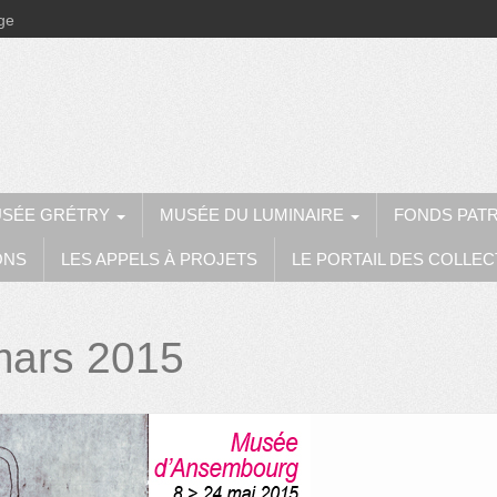
ège
SÉE GRÉTRY
MUSÉE DU LUMINAIRE
FONDS PAT
ONS
LES APPELS À PROJETS
LE PORTAIL DES COLLEC
mars 2015