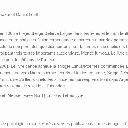
aker et Daniel Loëff
en 1965 à Liège,
Serge Delaive
baigne dans les livres et le monde li
ance entre poésie et fiction romanesque et parcourue par des personn
cide de son père, des questionnements sur le temps ou le quotidien. L
roupant trois textes importants (Légendaire, Monde jumeau, Le livre c
ole pour les 50 ans de l’auteur.
2001, Le livre canoë achève la Trilogie Lunus/Poèmes commencée a
uences de vers libres, poèmes courts et textes en prose, Serge Dela
l’on croise d’ailleurs quelques silhouettes qui réapparaîtront dans Argen
mort violente, le suicide et l’abandon.
le et Meuse fleuve Nord | Editions Tétras Lyre
 de philologie romane. Après diverses publications sur les images et l’