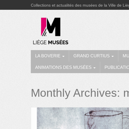
Collections et actualités des musées de la Ville de Li
LA BOVERIE
GRAND CURTIUS
MU
ANIMATIONS DES MUSÉES
PUBLICATI
Monthly Archives: