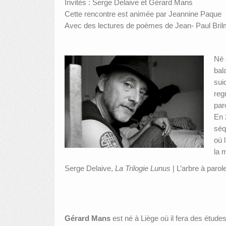
Invités : Serge Delaive et Gérard Mans
Cette rencontre est animée par Jeannine Paque
Avec des lectures de poèmes de Jean- Paul Brilm
Né 
bal
sui
reg
par
En 
séq
où 
la 
Serge Delaive,
La Trilogie Lunus
| L’arbre à paro
Gérard Mans
est né à Liège où il fera des études