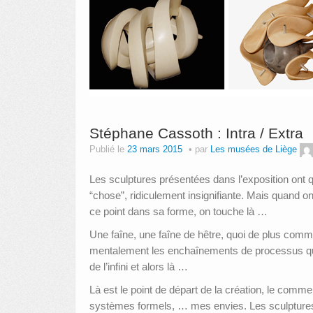
Stéphane Cassoth : Intra / Extra
Publié le
23 mars 2015
par
Les musées de Liège
Les sculptures présentées dans l’exposition ont 
“chose”, ridiculement insignifiante. Mais quand o
ce point dans sa forme, on touche là …
Une faîne, une faîne de hêtre, quoi de plus com
mentalement les enchaînements de processus qui o
de l’infini et alors là …
Là est le point de départ de la création, le co
systèmes formels, … mes envies. Les sculptures 