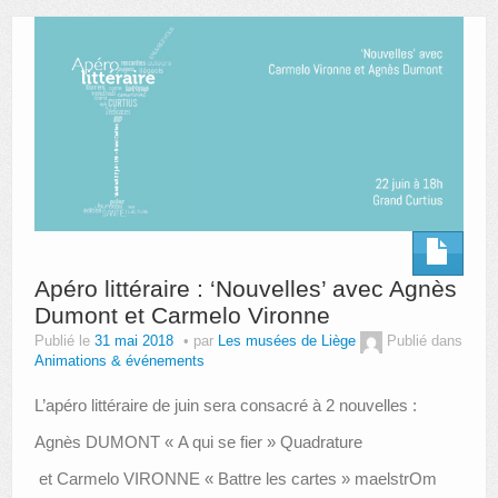
AUTRES LIEUX
ANIMATIONS DES MUSÉES
PUBLICATIONS
LES APPELS À PROJETS
LE PORTAIL DES COLLECTIONS
Apéro littéraire : ‘Nouvelles’ avec Agnès
Dumont et Carmelo Vironne
Publié le
31 mai 2018
par
Les musées de Liège
Publié dans
Animations & événements
L’apéro littéraire de juin sera consacré à 2 nouvelles :
Agnès DUMONT « A qui se fier » Quadrature
et Carmelo VIRONNE « Battre les cartes » maelstrOm