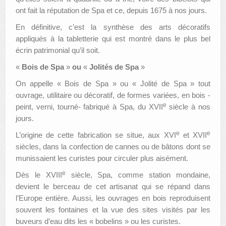
ont fait la réputation de Spa et ce, depuis 1675 à nos jours.
En définitive, c’est la synthèse des arts décoratifs
appliqués à la tabletterie qui est montré dans le plus bel
écrin patrimonial qu’il soit.
«
Bois de Spa
»
ou
«
Jolités de Spa
»
On appelle
«
Bois de Spa
»
ou
«
Jolité de Spa
»
tout
ouvrage, utilitaire ou décoratif, de formes variées, en bois -
e
peint, verni, tourné- fabriqué à Spa, du XVII
siècle à nos
jours.
e
e
L’origine de cette fabrication se situe, aux XVI
et XVII
siècles, dans la confection de cannes ou de bâtons dont se
munissaient les curistes pour circuler plus aisément.
e
Dès le XVIII
siècle, Spa, comme station mondaine,
devient le berceau de cet artisanat qui se répand dans
l’Europe entière. Aussi, les ouvrages en bois reproduisent
souvent les fontaines et la vue des sites visités par les
buveurs d’eau dits les
«
bobelins
»
ou les curistes.