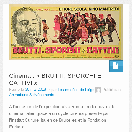
AUTRES LIEUX
ANIMATIONS DES MUSÉES
PUBLICATIONS
LES APPELS À PROJETS
LE PORTAIL DES COLLECTIONS
Cinema : « BRUTTI, SPORCHI E
CATTIVI »
Publié le
30 mai 2018
par
Les musées de Liège
Publié dans
Animations & événements
A l’occasion de l’exposition Viva Roma ! redécouvrez le
cinéma italien grâce à un cycle cinéma présenté par
l’Institut Culturel Italien de Bruxelles et la Fondation
Euritalia.