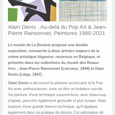
AUTRES LIEUX
ANIMATIONS DES MUSÉES
Alain Denis , Au-delà du Pop Art & Jean-
PUBLICATIONS
Pierre Ransonnet, Peintures 1980-2021
LES APPELS À PROJETS
Le musée de La Boverie propose une double
exposition, consacrée à deux artistes majeurs de la
LE PORTAIL DES COLLECTIONS
scène artistique liégeoise, reconnus en Belgique, et
présents dans les collections du musée des Beaux-
Arts : Jean-Pierre Ransonnet (Lierneux, 1944) et Alain
Denis (Liège, 1947).
Alain Denis
a découvert la peinture américaine et le Pop
Art avec enthousiasme, sans en être un imitateur servile.
Sa peinture, d’une technique souvent lisse, avec beaucoup
d’aplats, peut être également gestuelle et plus lyrique. Mais
toujours d’une grande finesse technique, qu’il applique
également dans sa pratique du dessin. Cet admirateur de