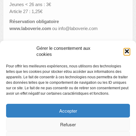
Jeunes < 26 ans : 3€
Article 27 : 1,25€
Réservation obligatoire
www.laboverie.com
ou info@laboverie.com
Gérer le consentement aux
«
Fête ton anniversaire au musée !
cookies
Alain Denis , Au-delà du Pop Art & Jean-Pierre Ransonnet,
Pour offrir les meilleures expériences, nous utilisons des technologies
Peintures 1980-2021
»
telles que les cookies pour stocker et/ou accéder aux informations des
appareils. Le fait de consentir à ces technologies nous permettra de traiter
des données telles que le comportement de navigation ou les ID uniques
sur ce site. Le fait de ne pas consentir ou de retirer son consentement peut
avoir un effet négatif sur certaines caractéristiques et fonctions.
Copyright
Politique de confidentialité
Accepter
Chartes des engagements des opérateurs culturels
Refuser