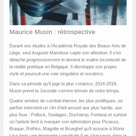
AUTRES LIEUX
ANIMATIONS DES MUSÉES
Maurice Musin : rétrospective
PUBLICATIONS
Durant ses études à l’Académie Royale des Beaux-Arts de
LES APPELS À PROJETS
Liège, seul Auguste Mambour capte son attention. Il s’en
détache progressivement et devient le maitre incontesté de
LE PORTAIL DES COLLECTIONS
la réalité poétique en Belgique. Il développe son propre
style et poursuit une voie singulière et novatrice.
Dans sa période qu’il juge la plus créatrice, 2014-2018,
Musin prend la Joconde comme témoin de notre temps.
Quatre années de combat intense, les plus prolifiques, où
parfois intervient un clin d’œil amusé aux plus hardis, aux
plus fous : Pollock, Soulages, Duchamp, Fontana et surtout
où l’artiste tient à marquer son admiration pour Picasso,
Braque, Rothko, Magritte et Brueghel qu’il associe à Mona
Lisa dans une étonnante complicité (Les chasseurs dans la