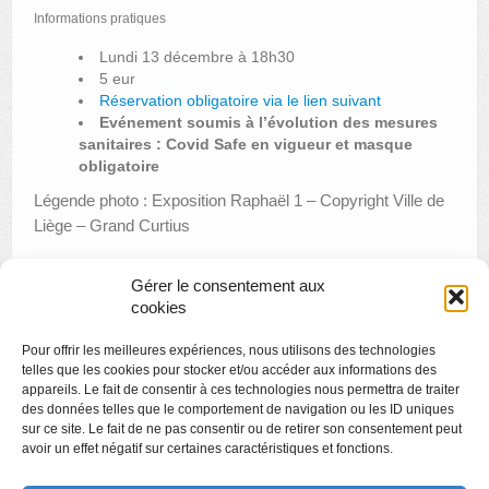
Informations pratiques
Lundi 13 décembre à 18h30
5 eur
Réservation obligatoire via le lien suivant
Evénement soumis à l’évolution des mesures
sanitaires : Covid Safe en vigueur et masque
obligatoire
Légende photo : Exposition Raphaël 1 – Copyright Ville de
Liège – Grand Curtius
Gérer le consentement aux
cookies
«
Visite en famille : les systèmes d’éclairage
Pour offrir les meilleures expériences, nous utilisons des technologies
TERRA MOSANA : 3 expériences interactives
»
telles que les cookies pour stocker et/ou accéder aux informations des
appareils. Le fait de consentir à ces technologies nous permettra de traiter
des données telles que le comportement de navigation ou les ID uniques
sur ce site. Le fait de ne pas consentir ou de retirer son consentement peut
avoir un effet négatif sur certaines caractéristiques et fonctions.
Copyright
Politique de confidentialité