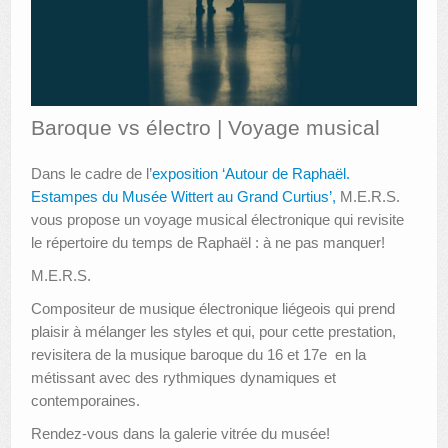
AUTRES LIEUX
ANIMATIONS DES MUSÉES
PUBLICATIONS
Baroque vs électro | Voyage musical
LES APPELS À PROJETS
Dans le cadre de l’
exposition ‘Autour de Raphaël.
Estampes du Musée Wittert au Grand Curtius’,
M.E.R.S.
LE PORTAIL DES COLLECTIONS
vous propose un voyage musical électronique qui revisite
le répertoire du temps de Raphaël : à ne pas manquer!
M.E.R.S.
Compositeur de musique électronique liégeois qui prend
plaisir à mélanger les styles et qui, pour cette prestation,
revisitera de la musique baroque du 16 et 17e en la
métissant avec des rythmiques dynamiques et
contemporaines.
Rendez-vous dans la galerie vitrée du musée!