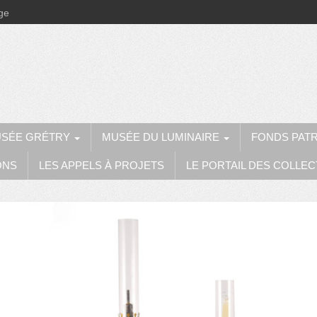
ège
SÉE GRÉTRY
MUSÉE DU LUMINAIRE
FONDS PAT
ONS
LES APPELS À PROJETS
LE PORTAIL DES COLLEC