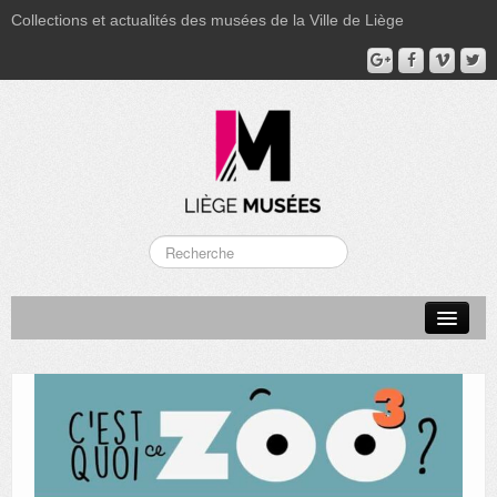
Collections et actualités des musées de la Ville de Liège
LA BOVERIE
GRAND CURTIUS
MUSÉE GRÉTRY
MUSÉE DU LUMINAIRE
FONDS PATRIMONIAUX