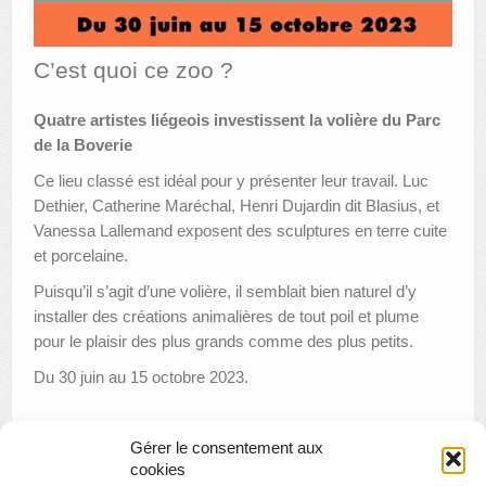
AUTRES LIEUX
C’est quoi ce zoo ?
ANIMATIONS DES MUSÉES
Quatre artistes liégeois investissent la volière du Parc
PUBLICATIONS
de la Boverie
LES APPELS À PROJETS
Ce lieu classé est idéal pour y présenter leur travail. Luc
Dethier, Catherine Maréchal, Henri Dujardin dit Blasius, et
LE PORTAIL DES COLLECTIONS
Vanessa Lallemand exposent des sculptures en terre cuite
et porcelaine.
Puisqu’il s’agit d’une volière, il semblait bien naturel d’y
installer des créations animalières de tout poil et plume
pour le plaisir des plus grands comme des plus petits.
Du 30 juin au 15 octobre 2023.
Gérer le consentement aux
«
Les Collections de La Boverie sont gratuites pendant Place
cookies