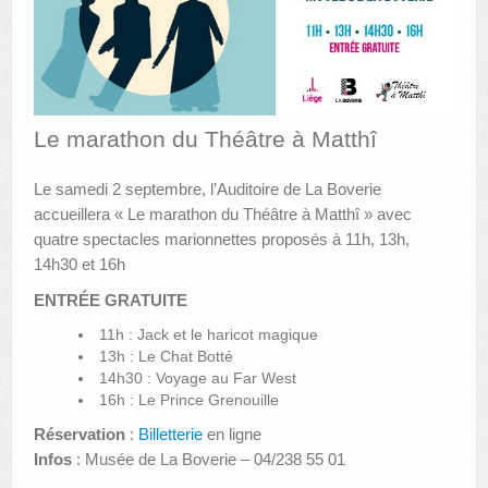
AUTRES LIEUX
ANIMATIONS DES MUSÉES
PUBLICATIONS
Le marathon du Théâtre à Matthî
LES APPELS À PROJETS
Le samedi 2 septembre, l’Auditoire de La Boverie
accueillera « Le marathon du Théâtre à Matthî » avec
LE PORTAIL DES COLLECTIONS
quatre spectacles marionnettes proposés à 11h, 13h,
14h30 et 16h
ENTRÉE GRATUITE
11h : Jack et le haricot magique
13h : Le Chat Botté
14h30 : Voyage au Far West
16h : Le Prince Grenouille
Réservation
:
Billetterie
en ligne
Infos
: Musée de La Boverie – 04/238 55 01