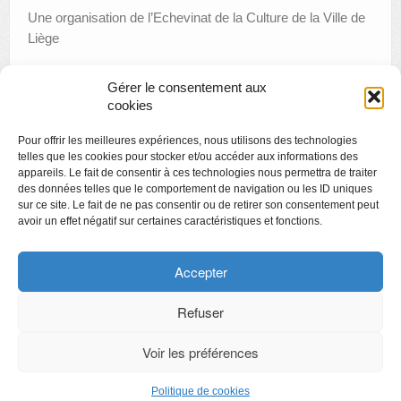
Une organisation de l’Echevinat de la Culture de la Ville de
Liège
Gérer le consentement aux
cookies
«
C’est quoi ce zoo ?
Pour offrir les meilleures expériences, nous utilisons des technologies
Créamusée : tatoo à la manière de Mondrian
»
telles que les cookies pour stocker et/ou accéder aux informations des
appareils. Le fait de consentir à ces technologies nous permettra de traiter
des données telles que le comportement de navigation ou les ID uniques
sur ce site. Le fait de ne pas consentir ou de retirer son consentement peut
avoir un effet négatif sur certaines caractéristiques et fonctions.
Copyright
Politique de confidentialité
Accepter
Chartes des engagements des opérateurs culturels
Refuser
Voir les préférences
CyberChimps ©2026
Politique de cookies