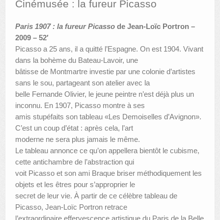
Cinémusée : la fureur Picasso
AUTRES LIEUX
Paris 1907 : la fureur Picasso
de Jean-Loïc Portron –
2009 – 52′
ANIMATIONS DES MUSÉES
Picasso a 25 ans, il a quitté l’Espagne. On est 1904. Vivant
PUBLICATIONS
dans la bohème du Bateau-Lavoir, une
bâtisse de Montmartre investie par une colonie d’artistes
LES APPELS À PROJETS
sans le sou, partageant son atelier avec la
belle Fernande Olivier, le jeune peintre n’est déjà plus un
LE PORTAIL DES COLLECTIONS
inconnu. En 1907, Picasso montre à ses
amis stupéfaits son tableau «Les Demoiselles d’Avignon».
C’est un coup d’état : après cela, l’art
moderne ne sera plus jamais le même.
Le tableau annonce ce qu’on appellera bientôt le cubisme,
cette antichambre de l’abstraction qui
voit Picasso et son ami Braque briser méthodiquement les
objets et les êtres pour s’approprier le
secret de leur vie. À partir de ce célèbre tableau de
Picasso, Jean-Loïc Portron retrace
l’extraordinaire effervescence artistique du Paris de la Belle