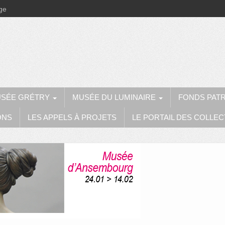
ège
SÉE GRÉTRY
MUSÉE DU LUMINAIRE
FONDS PAT
ONS
LES APPELS À PROJETS
LE PORTAIL DES COLLEC