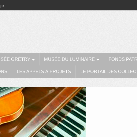
ège
SÉE GRÉTRY
MUSÉE DU LUMINAIRE
FONDS PAT
ONS
LES APPELS À PROJETS
LE PORTAIL DES COLLEC