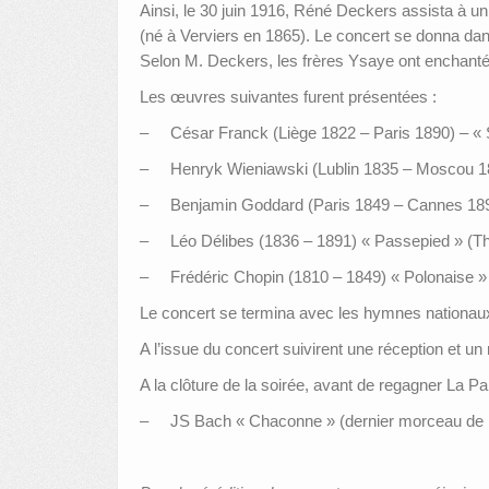
Ainsi, le 30 juin 1916, Réné Deckers assista à un
(né à Verviers en 1865). Le concert se donna dan
Selon M. Deckers, les frères Ysaye ont enchanté 
Les œuvres suivantes furent présentées :
–
César Franck (Liège 1822 – Paris 1890) – «
–
Henryk Wieniawski (Lublin 1835 – Moscou 188
–
Benjamin Goddard (Paris 1849 – Cannes 1895
–
Léo Délibes (1836 – 1891) « Passepied » (T
–
Frédéric Chopin (1810 – 1849) « Polonaise »
Le concert se termina avec les hymnes nationau
A l’issue du concert suivirent une réception et 
A la clôture de la soirée, avant de regagner La P
–
JS Bach « Chaconne » (dernier morceau de Pa