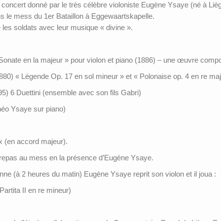
 concert donné par le très célèbre violoniste Eugène Ysaye (né à Lièg
s le mess du 1er Bataillon à Eggewaartskapelle.
les soldats avec leur musique « divine ».
 Sonate en la majeur » pour violon et piano (1886) – une œuvre co
0) « Légende Op. 17 en sol mineur » et « Polonaise op. 4 en re maje
) 6 Duettini (ensemble avec son fils Gabri)
héo Ysaye sur piano)
x (en accord majeur).
un repas au mess en la présence d’Eugène Ysaye.
anne (à 2 heures du matin) Eugène Ysaye reprit son violon et il joua :
rtita II en re mineur)