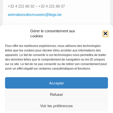
+32 4 221 68 32 – +32 4 221 68 37
animationsdesmusees@liege.be
Gérer le consentement aux
«
Urbanus : exposition photo
cookies
Concert de musique classique gratuit : Eugène et Théo
Pour offrir les meilleures expériences, nous utilisons des technologies
Ysaÿe
»
telles que les cookies pour stocker et/ou accéder aux informations des
appareils. Le fait de consentir à ces technologies nous permettra de traiter
des données telles que le comportement de navigation ou les ID uniques
sur ce site. Le fait de ne pas consentir ou de retirer son consentement peut
avoir un effet négatif sur certaines caractéristiques et fonctions.
Copyright
Politique de confidentialité
Accepter
Chartes des engagements des opérateurs culturels
Refuser
Voir les préférences
CyberChimps ©2026