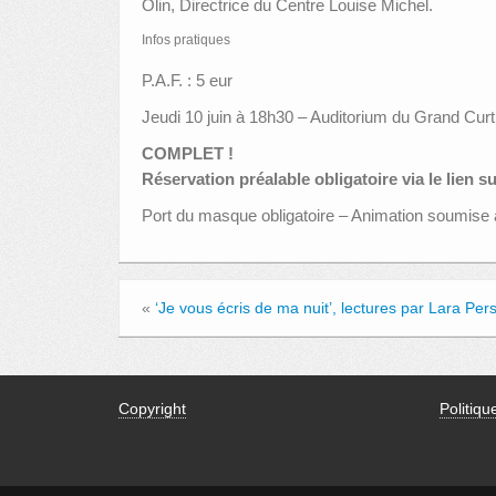
Olin, Directrice du Centre Louise Michel.
Infos pratiques
P.A.F. : 5 eur
Jeudi 10 juin à 18h30 – Auditorium du Grand Cur
COMPLET !
Réservation préalable obligatoire via le lien su
Port du masque obligatoire – Animation soumise au
«
‘Je vous écris de ma nuit’, lectures par Lara Per
Copyright
Politiqu