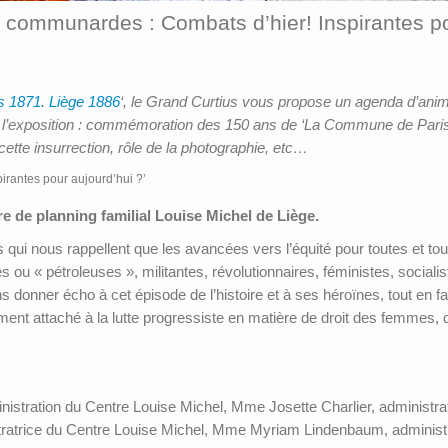
s communardes : Combats d’hier! Inspirantes p
 1871. Liège 1886
‘, le Grand Curtius vous propose un agenda d’anima
 l’exposition : commémoration des 150 ans de ‘La Commune de Par
tte insurrection, rôle de la photographie, etc…
irantes pour aujourd’hui ?’
 de planning familial Louise Michel de Liège.
 nous rappellent que les avancées vers l’équité pour toutes et tous 
 pétroleuses », militantes, révolutionnaires, féministes, sociali
 donner écho à cet épisode de l’histoire et à ses héroïnes, tout en fai
ement attaché à la lutte progressiste en matière de droit des femmes, d
stration du Centre Louise Michel, Mme Josette Charlier, administratr
ratrice du Centre Louise Michel, Mme Myriam Lindenbaum, administr