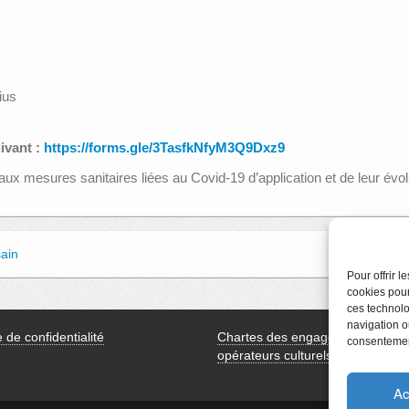
tius
ivant :
https://forms.gle/3TasfkNfyM3Q9Dxz9
x mesures sanitaires liées au Covid-19 d’application et de leur évol
sain
Pour offrir 
cookies pour
ces technolo
navigation ou
e de confidentialité
Chartes des engagements des
consentement
opérateurs culturels
Ac