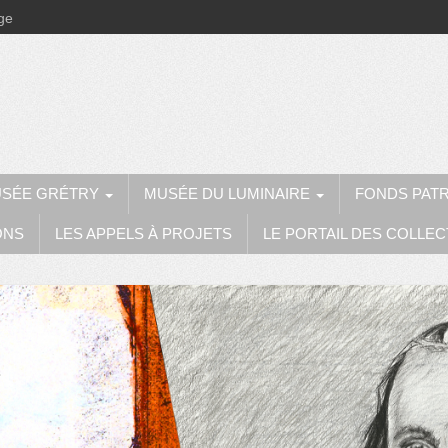
ège
SÉE GRÉTRY
MUSÉE DU LUMINAIRE
FONDS PAT
ONS
LES APPELS À PROJETS
LE PORTAIL DES COLLEC