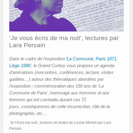
AUTRES LIEUX
ANIMATIONS DES MUSÉES
PUBLICATIONS
‘Je vous écris de ma nuit’, lectures par
Lara Persain
LES APPELS À PROJETS
LE PORTAIL DES COLLECTIONS
Dans le cadre de l’exposition
‘La Commune, Paris 1871.
Liège 1886
‘, le Grand Curtius vous propose un agenda
d’animations (rencontres, conférences, lecture, visites
guidées…) autour des thématiques abordées par
l’exposition : commémoration des 150 ans de ‘La
Commune de Paris’, hommage aux hommes et aux
femmes qui ont combattu durant ces 72
jours, conséquences de cette insurrection, rôle de la
photographie, etc…
‘Je t’écris ma nuit’, lectures de textes de Louise Michel par Lara
Persain