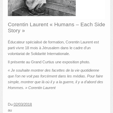
AUTRES LIEUX
ANIMATIONS DES MUSÉES
Corentin Laurent « Humans – Each Side
Story »
PUBLICATIONS
LES APPELS À PROJETS
Éducateur spécialisé de formation, Corentin Laurent est
parti vivre 18 mois à Jérusalem dans le cadre d’un
LE PORTAIL DES COLLECTIONS
volontariat de Solidarité Internationale.
Il présente au Grand Curtius une exposition photo.
« Je souhaite montrer des facettes de la vie quotidienne
que l’on ne voit pas forcément dans les médias. Pour faire
simple, montrer que là où il y a la guerre, il y a d’abord des
Hommes. » Corentin Laurent
Du
02/03/2018
au