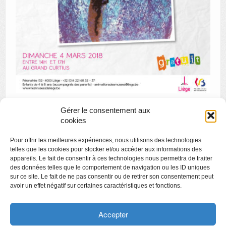
Gérer le consentement aux
cookies
«
Corentin Laurent « Humans – Each Side Story »
Pour offrir les meilleures expériences, nous utilisons des technologies
Apéro Littéraire de Mars Diversités
»
telles que les cookies pour stocker et/ou accéder aux informations des
appareils. Le fait de consentir à ces technologies nous permettra de traiter
des données telles que le comportement de navigation ou les ID uniques
sur ce site. Le fait de ne pas consentir ou de retirer son consentement peut
avoir un effet négatif sur certaines caractéristiques et fonctions.
Copyright
Politique de confidentialité
Accepter
Chartes des engagements des opérateurs culturels