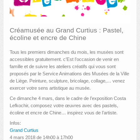
AUTRES LIEUX
ANIMATIONS DES MUSÉES
Créamusée au Grand Curtius : Pastel,
écoline et encre de Chine
PUBLICATIONS
LES APPELS À PROJETS
Tous les premiers dimanches du mois, les musées sont
accessibles gratuitement. c’Est l’occasion de venir en
LE PORTAIL DES COLLECTIONS
famille et de suivre les ateliers créatifs qui vous sont
proposés par le Service Animations des Musées de la Ville
de Liège. Peinture, sculpture, bricolage, collage,… venez
exercer votre sens artistique au musée.
Ce dimanche 4 mars, dans le cadre de l’exposition Costa
Lefkochir, composez votre œuvres avec des pastels,
écoline et encre de Chine… inspirez vous de l’artiste.
Infos:
Grand Curtius
4 mars 2018 de 14h00 à 17h00