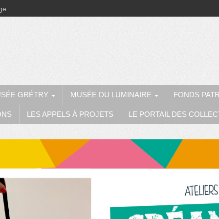
ège
SÉE GRÉTRY
MUSÉE DU LUMINAIRE
FONDS PAT
ONS
LES APPELS À PROJETS
LE PORTAIL DES COLLEC