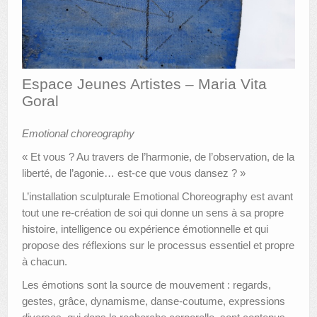
AUTRES LIEUX
ANIMATIONS DES MUSÉES
Espace Jeunes Artistes – Maria Vita
PUBLICATIONS
Goral
LES APPELS À PROJETS
Emotional choreography
LE PORTAIL DES COLLECTIONS
« Et vous ? Au travers de l’harmonie, de l’observation, de la
liberté, de l’agonie… est-ce que vous dansez ? »
L’installation sculpturale Emotional Choreography est avant
tout une re-création de soi qui donne un sens à sa propre
histoire, intelligence ou expérience émotionnelle et qui
propose des réflexions sur le processus essentiel et propre
à chacun.
Les émotions sont la source de mouvement : regards,
gestes, grâce, dynamisme, danse-coutume, expressions