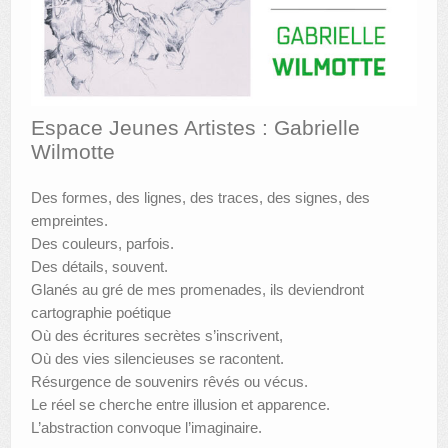
AUTRES LIEUX
ANIMATIONS DES MUSÉES
PUBLICATIONS
Espace Jeunes Artistes : Gabrielle
Wilmotte
LES APPELS À PROJETS
LE PORTAIL DES COLLECTIONS
Des formes, des lignes, des traces, des signes, des
empreintes.
Des couleurs, parfois.
Des détails, souvent.
Glanés au gré de mes promenades, ils deviendront
cartographie poétique
Où des écritures secrètes s’inscrivent,
Où des vies silencieuses se racontent.
Résurgence de souvenirs rêvés ou vécus.
Le réel se cherche entre illusion et apparence.
L’abstraction convoque l’imaginaire.