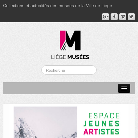
Collections et actualités des musées de la Ville de Liège
LA BOVERIE
GRAND CURTIUS
MUSÉE GRÉTRY
MUSÉE DU LUMINAIRE
FONDS PATRIMONIAUX