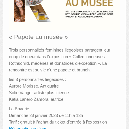
AUTRES LIEUX
ANIMATIONS DES MUSÉES
PUBLICATIONS
« Papote au musée »
LES APPELS À PROJETS
Trois personnalités feminines liégeoises partagent leur
coup de coeur dans l’exposition « Collectionneuses
LE PORTAIL DES COLLECTIONS
Rothschild, mécènes et donatrices d’exception ». La
rencontre est suivie d’une papote et brunch.
les 3 personnalités liégeoises :
Aurore Morisse, Antiquaire
Sofie Vangor artiste plasticienne
Katia Lanero Zamora, autrice
La Boverie
Dimanche 29 janvier 2023 de 11h à 13h
Tarif : gratuit à l’achat du ticket d’entrée à l’exposition
Réservation en ligne