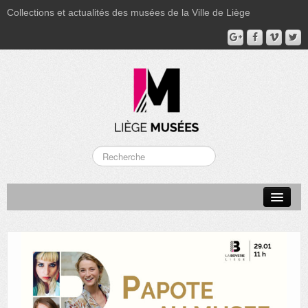
Collections et actualités des musées de la Ville de Liège
LA BOVERIE
GRAND CURTIUS
MUSÉE GRÉTRY
MUSÉE DU LUMINAIRE
FONDS PATRIMONIAUX