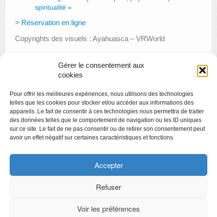
spiritualité »
>
Réservation en ligne
Copyrights des visuels : Ayahuasca – VRWorld
Gérer le consentement aux
cookies
«
Stage enfant « Petits chasseurs de trésors cachés »
Pour offrir les meilleures expériences, nous utilisons des technologies
Festival Babillage au Grand Curtius
»
telles que les cookies pour stocker et/ou accéder aux informations des
appareils. Le fait de consentir à ces technologies nous permettra de traiter
des données telles que le comportement de navigation ou les ID uniques
sur ce site. Le fait de ne pas consentir ou de retirer son consentement peut
avoir un effet négatif sur certaines caractéristiques et fonctions.
Copyright
Politique de confidentialité
Accepter
Chartes des engagements des opérateurs culturels
Refuser
Voir les préférences