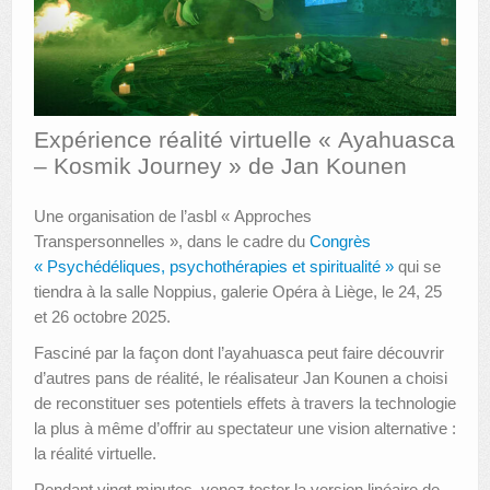
AUTRES LIEUX
ANIMATIONS DES MUSÉES
PUBLICATIONS
Expérience réalité virtuelle « Ayahuasca
– Kosmik Journey » de Jan Kounen
LES APPELS À PROJETS
LE PORTAIL DES COLLECTIONS
Une organisation de l’asbl « Approches
Transpersonnelles », dans le cadre du
Congrès
« Psychédéliques, psychothérapies et spiritualité »
qui se
tiendra à la salle Noppius, galerie Opéra à Liège, le 24, 25
et 26 octobre 2025.
Fasciné par la façon dont l’ayahuasca peut faire découvrir
d’autres pans de réalité, le réalisateur Jan Kounen a choisi
de reconstituer ses potentiels effets à travers la technologie
la plus à même d’offrir au spectateur une vision alternative :
la réalité virtuelle.
Pendant vingt minutes, venez tester la version linéaire de