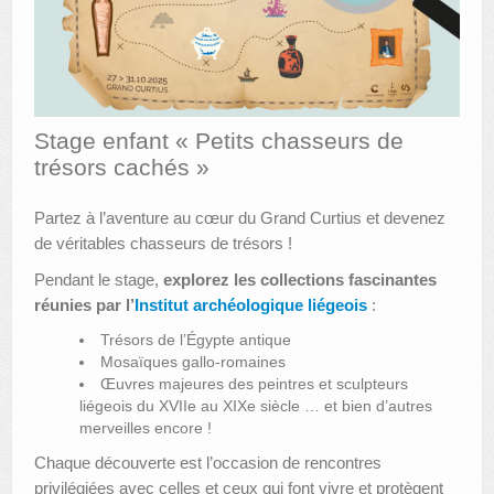
AUTRES LIEUX
ANIMATIONS DES MUSÉES
PUBLICATIONS
Stage enfant « Petits chasseurs de
trésors cachés »
LES APPELS À PROJETS
Partez à l’aventure au cœur du Grand Curtius et devenez
LE PORTAIL DES COLLECTIONS
de véritables chasseurs de trésors !
Pendant le stage,
explorez les collections fascinantes
réunies par l’
Institut archéologique liégeois
:
Trésors de l’Égypte antique
Mosaïques gallo-romaines
Œuvres majeures des peintres et sculpteurs
liégeois du XVIIe au XIXe siècle … et bien d’autres
merveilles encore !
Chaque découverte est l’occasion de rencontres
privilégiées avec celles et ceux qui font vivre et protègent