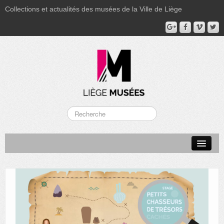
Collections et actualités des musées de la Ville de Liège
LA BOVERIE
GRAND CURTIUS
MUSÉE GRÉTRY
MUSÉE DU LUMINAIRE
FONDS PATRIMONIAUX