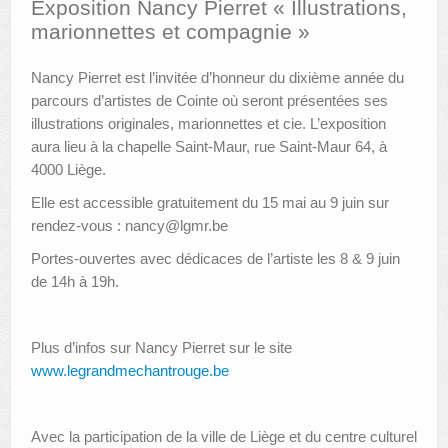
Exposition Nancy Pierret « Illustrations,
marionnettes et compagnie »
AUTRES LIEUX
Nancy Pierret est l’invitée d’honneur du dixième année du
ANIMATIONS DES MUSÉES
parcours d’artistes de Cointe où seront présentées ses
PUBLICATIONS
illustrations originales, marionnettes et cie. L’exposition
aura lieu à la chapelle Saint-Maur, rue Saint-Maur 64, à
LES APPELS À PROJETS
4000 Liège.
LE PORTAIL DES COLLECTIONS
Elle est accessible gratuitement du 15 mai au 9 juin sur
rendez-vous : nancy@lgmr.be
Portes-ouvertes avec dédicaces de l’artiste les 8 & 9 juin
de 14h à 19h.
Plus d’infos sur Nancy Pierret sur le site
www.legrandmechantrouge.be
Avec la participation de la ville de Liège et du centre culturel