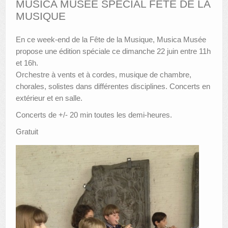
MUSICA MUSÉE SPÉCIAL FÊTE DE LA
MUSIQUE
AUTRES LIEUX
En ce week-end de la Fête de la Musique, Musica Musée
ANIMATIONS DES MUSÉES
propose une édition spéciale ce dimanche 22 juin entre 11h
PUBLICATIONS
et 16h.
Orchestre à vents et à cordes, musique de chambre,
LES APPELS À PROJETS
chorales, solistes dans différentes disciplines. Concerts en
extérieur et en salle.
LE PORTAIL DES COLLECTIONS
Concerts de +/- 20 min toutes les demi-heures.
Gratuit