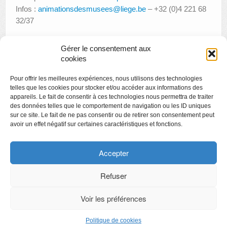
Infos :
animationsdesmusees@liege.be
– +32 (0)4 221 68
32/37
Gérer le consentement aux
cookies
«
Stage de vacances « Devenir Simenon reporter »
Pour offrir les meilleures expériences, nous utilisons des technologies
LES « JOURS FOUS » DE LA BOVERIE
»
telles que les cookies pour stocker et/ou accéder aux informations des
appareils. Le fait de consentir à ces technologies nous permettra de traiter
des données telles que le comportement de navigation ou les ID uniques
sur ce site. Le fait de ne pas consentir ou de retirer son consentement peut
avoir un effet négatif sur certaines caractéristiques et fonctions.
Copyright
Politique de confidentialité
Accepter
Chartes des engagements des opérateurs culturels
Refuser
Voir les préférences
CyberChimps ©2026
Politique de cookies