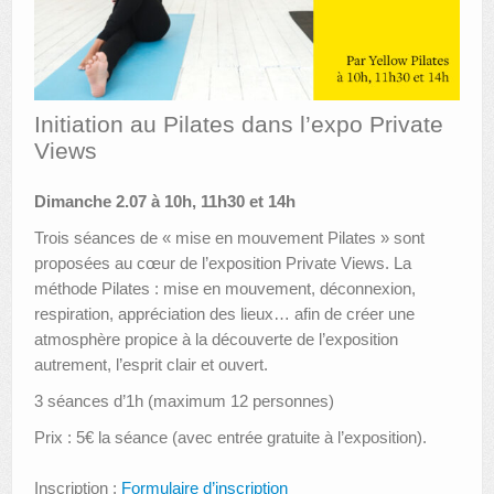
AUTRES LIEUX
ANIMATIONS DES MUSÉES
Initiation au Pilates dans l’expo Private
PUBLICATIONS
Views
LES APPELS À PROJETS
Dimanche 2.07 à 10h, 11h30 et 14h
LE PORTAIL DES COLLECTIONS
Trois séances de « mise en mouvement Pilates » sont
proposées au cœur de l’exposition Private Views. La
méthode Pilates : mise en mouvement, déconnexion,
respiration, appréciation des lieux… afin de créer une
atmosphère propice à la découverte de l’exposition
autrement, l’esprit clair et ouvert.
3 séances d’1h (maximum 12 personnes)
Prix : 5€ la séance (avec entrée gratuite à l’exposition).
Inscription :
Formulaire d’inscription