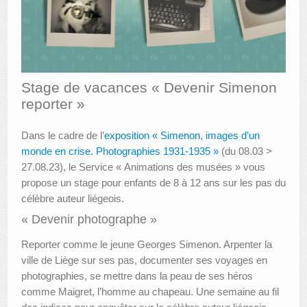
AUTRES LIEUX
ANIMATIONS DES MUSÉES
PUBLICATIONS
Stage de vacances « Devenir Simenon
reporter »
LES APPELS À PROJETS
LE PORTAIL DES COLLECTIONS
Dans le cadre de l’
exposition « Simenon, images d’un
monde en crise. Photographies 1931-1935 »
(du 08.03 >
27.08.23), le Service « Animations des musées » vous
propose un stage pour enfants de 8 à 12 ans sur les pas du
célèbre auteur liégeois.
« Devenir photographe »
Reporter comme le jeune Georges Simenon. Arpenter la
ville de Liège sur ses pas, documenter ses voyages en
photographies, se mettre dans la peau de ses héros
comme Maigret, l’homme au chapeau. Une semaine au fil