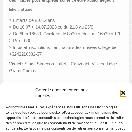
des indices pour enquêter sur le célèbre auteur liégeois.
Infos pratiques
> Enfants de 8 à 12 ans
> Du 10.07 > 14.07.2023 ou du 21/8 au 25/8
> De 9h à 16h30. Garderie de 8h30 à 9h et de 16h30 à 17h
> Prix : 60€
> Infos et inscriptions : animationsdesmusees@liege.be
+3242216832-37
Visuel : Stage Simenon Juillet – Copyright :Ville de Liège –
Grand Curtius
Gérer le consentement aux
«
Appel à candidature pour le Prix de la Création liégeoise
cookies
2023
Pour offrir les meilleures expériences, nous utilisons des technologies
Initiation au Pilates dans l’expo Private Views
»
telles que les cookies pour stocker et/ou accéder aux informations des
appareils. Le fait de consentir à ces technologies nous permettra de traiter
des données telles que le comportement de navigation ou les ID uniques
sur ce site. Le fait de ne pas consentir ou de retirer son consentement peut