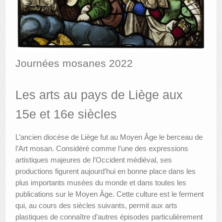
AUTRES LIEUX
ANIMATIONS DES MUSÉES
PUBLICATIONS
Journées mosanes 2022
LES APPELS À PROJETS
Les arts au pays de Liège aux
LE PORTAIL DES COLLECTIONS
15e et 16e siècles
L’ancien diocèse de Liège fut au Moyen Âge le berceau de
l’Art mosan. Considéré comme l’une des expressions
artistiques majeures de l’Occident médiéval, ses
productions figurent aujourd’hui en bonne place dans les
plus importants musées du monde et dans toutes les
publications sur le Moyen Âge. Cette culture est le ferment
qui, au cours des siècles suivants, permit aux arts
plastiques de connaître d’autres épisodes particulièrement