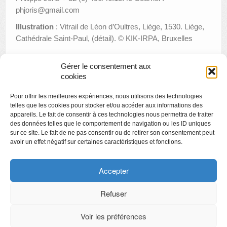
phjoris@gmail.com
Illustration
: Vitrail de Léon d’Oultres, Liège, 1530. Liège,
Cathédrale Saint-Paul, (détail). © KIK-IRPA, Bruxelles
Gérer le consentement aux
cookies
«
DONATION LEMAIRE
Pour offrir les meilleures expériences, nous utilisons des technologies
Appel à projet : Prix de la Création
»
telles que les cookies pour stocker et/ou accéder aux informations des
appareils. Le fait de consentir à ces technologies nous permettra de traiter
des données telles que le comportement de navigation ou les ID uniques
sur ce site. Le fait de ne pas consentir ou de retirer son consentement peut
avoir un effet négatif sur certaines caractéristiques et fonctions.
Copyright
Politique de confidentialité
Accepter
Chartes des engagements des opérateurs culturels
Refuser
Voir les préférences