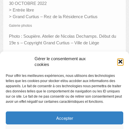
30 OCTOBRE 2022
> Entrée libre
> Grand Curtius – Rez de la Résidence Curtius
Galerie photos
Photo : Soupière. Atelier de Nicolas Dechamps. Début du
19e s – Copyright Grand Curtius – Ville de Liège
Gérer le consentement aux
cookies
«
Rendez-vous avec la nuit
Pour offrir les meilleures expériences, nous utilisons des technologies
Journées mosanes 2022
»
telles que les cookies pour stocker et/ou accéder aux informations des
appareils. Le fait de consentir à ces technologies nous permettra de traiter
des données telles que le comportement de navigation ou les ID uniques
sur ce site. Le fait de ne pas consentir ou de retirer son consentement peut
avoir un effet négatif sur certaines caractéristiques et fonctions.
Copyright
Politique de confidentialité
Accepter
Chartes des engagements des opérateurs culturels