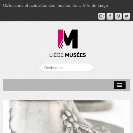
Collections et actualités des musées de la Ville de Liège
LA BOVERIE
GRAND CURTIUS
MUSÉE GRÉTRY
MUSÉE DU LUMINAIRE
FONDS PATRIMONIAUX