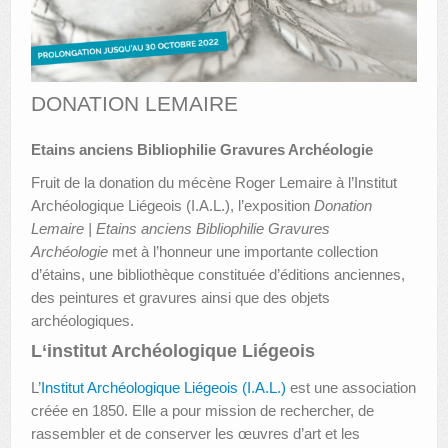
AUTRES LIEUX
ANIMATIONS DES MUSÉES
DONATION LEMAIRE
PUBLICATIONS
Etains anciens Bibliophilie Gravures Archéologie
LES APPELS À PROJETS
Fruit de la donation du mécène Roger Lemaire à l’Institut
LE PORTAIL DES COLLECTIONS
Archéologique Liégeois (I.A.L.), l’exposition
Donation
Lemaire | Etains anciens Bibliophilie Gravures
Archéologie
met à l’honneur une importante collection
d’étains, une bibliothèque constituée d’éditions anciennes,
des peintures et gravures ainsi que des objets
archéologiques.
L
‘institut Archéologique Liégeois
L’
Institut Archéologique Liégeois (I.A.L.)
est une association
créée en 1850. Elle a pour mission de rechercher, de
rassembler et de conserver les œuvres d’art et les