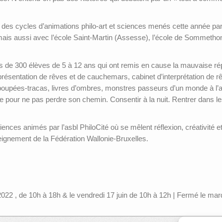
e des cycles d’animations philo-art et sciences menés cette année par 
 mais aussi avec l’école Saint-Martin (Assesse), l’école de Sommethon
s de 300 élèves de 5 à 12 ans qui ont remis en cause la mauvaise répu
eprésentation de rêves et de cauchemars, cabinet d’interprétation de r
 poupées-tracas, livres d’ombres, monstres passeurs d’un monde à l’au
e pour ne pas perdre son chemin. Consentir à la nuit. Rentrer dans l
sciences animés par l’asbl PhiloCité où se mêlent réflexion, créativité 
seignement de la Fédération Wallonie-Bruxelles.
2022 , de 10h à 18h & le vendredi 17 juin de 10h à 12h | Fermé le mard