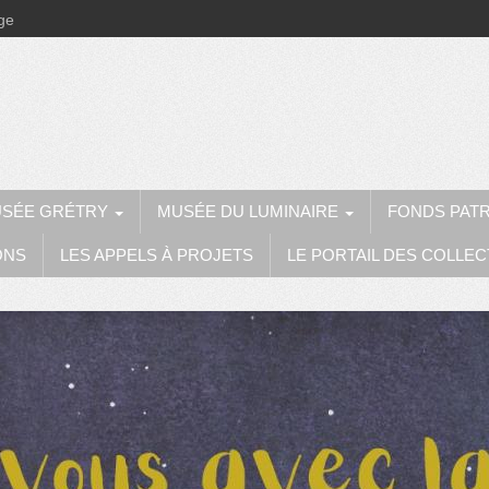
ège
SÉE GRÉTRY
MUSÉE DU LUMINAIRE
FONDS PAT
ONS
LES APPELS À PROJETS
LE PORTAIL DES COLLEC